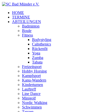
HOME
TERMINE
ABTEILUNGEN
Badminton
Boule
Fitness
Bodystyling
Calisthenics
Rückenfit
Yoga
Zumba
Tabata
Freizeitsport
Hobby Horsing
Kampfsport
Kanu-Wandern
Kinderturnen
Lauftreff
Line Dance
Minigolf
Nordic Walking
Schwimmen
Tanzen