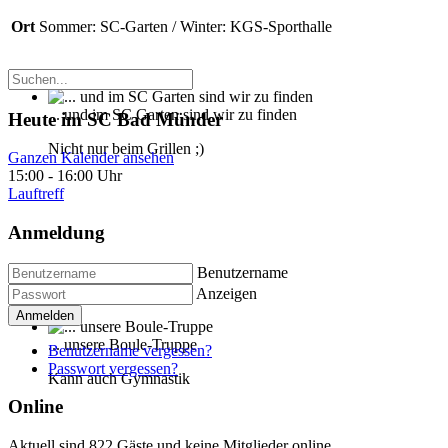
Ort
Sommer: SC-Garten / Winter: KGS-Sporthalle
... und im SC Garten sind wir zu finden
Heute im SC Bad Münder
Nicht nur beim Grillen ;)
Ganzen Kalender ansehen
15:00
-
16:00 Uhr
Lauftreff
Anmeldung
Benutzername
Anzeigen
Anmelden
... unsere Boule-Truppe
Benutzername vergessen?
Passwort vergessen?
Kann auch Gymnastik
Online
Aktuell sind 822 Gäste und keine Mitglieder online