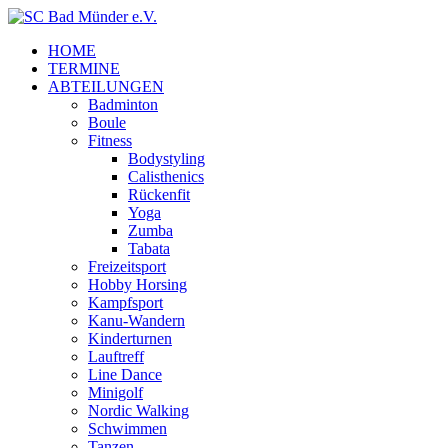
HOME
TERMINE
ABTEILUNGEN
Badminton
Boule
Fitness
Bodystyling
Calisthenics
Rückenfit
Yoga
Zumba
Tabata
Freizeitsport
Hobby Horsing
Kampfsport
Kanu-Wandern
Kinderturnen
Lauftreff
Line Dance
Minigolf
Nordic Walking
Schwimmen
Tanzen