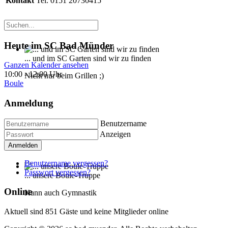
Kontakt
Tel. 0151 20730415
Heute im SC Bad Münder
... und im SC Garten sind wir zu finden
Ganzen Kalender ansehen
10:00
-
12:00 Uhr
Nicht nur beim Grillen ;)
Boule
Anmeldung
Benutzername
Anzeigen
Anmelden
Benutzername vergessen?
Passwort vergessen?
... unsere Boule-Truppe
Online
Kann auch Gymnastik
Aktuell sind 851 Gäste und keine Mitglieder online