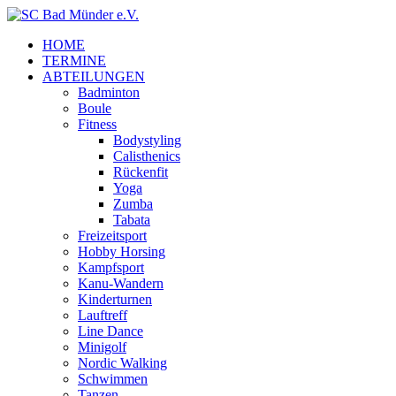
HOME
TERMINE
ABTEILUNGEN
Badminton
Boule
Fitness
Bodystyling
Calisthenics
Rückenfit
Yoga
Zumba
Tabata
Freizeitsport
Hobby Horsing
Kampfsport
Kanu-Wandern
Kinderturnen
Lauftreff
Line Dance
Minigolf
Nordic Walking
Schwimmen
Tanzen