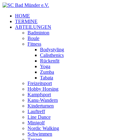
HOME
TERMINE
ABTEILUNGEN
Badminton
Boule
Fitness
Bodystyling
Calisthenics
Rückenfit
Yoga
Zumba
Tabata
Freizeitsport
Hobby Horsing
Kampfsport
Kanu-Wandern
Kinderturnen
Lauftreff
Line Dance
Minigolf
Nordic Walking
Schwimmen
Tanzen