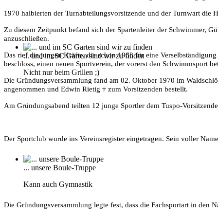
1970 halbierten der Turnabteilungsvorsitzende und der Turnwart die
Zu diesem Zeitpunkt befand sich der Spartenleiter der Schwimmer, Günt
anzuschließen.
Das rief die jungen Kräfte, die schon 1968 für eine Verselbständigu
... und im SC Garten sind wir zu finden
beschloss, einen neuen Sportverein, der vorerst den Schwimmsport bet
Nicht nur beim Grillen ;)
Die Gründungsversammlung fand am 02. Oktober 1970 im Waldschlössc
angenommen und Edwin Rietig
†
zum Vorsitzenden bestellt.
Am Gründungsabend teilten 12 junge Sportler dem Tuspo-Vorsitzenden 
Der Sportclub wurde ins Vereinsregister eingetragen. Sein voller Name 
... unsere Boule-Truppe
Kann auch Gymnastik
Die Gründungsversammlung legte fest, dass die Fachsportart in den 