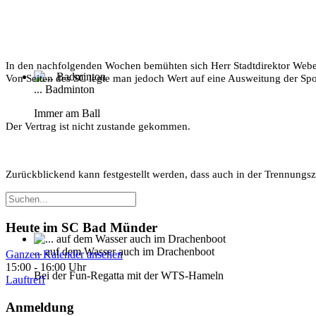
In den nachfolgenden Wochen bemühten sich Herr Stadtdirektor Webe
Von Seiten des SC legte man jedoch Wert auf eine Ausweitung der Spo
... Badminton
Immer am Ball
Der Vertrag ist nicht zustande gekommen.
Zurückblickend kann festgestellt werden, dass auch in der Trennungsz
Heute im SC Bad Münder
... auf dem Wasser auch im Drachenboot
Ganzen Kalender ansehen
15:00
-
16:00 Uhr
Bei der Fun-Regatta mit der WTS-Hameln
Lauftreff
Anmeldung