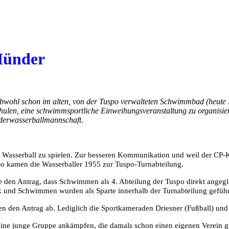
Münder
wohl schon im alten, von der Tuspo verwalteten Schwimmbad (heute 
Schulen, eine schwimmsportliche Einweihungsveranstaltung zu organi
nderwasserballmannschaft.
 Wasserball zu spielen. Zur besseren Kommunikation und weil der CP-Ka
 So kamen die Wasserballer 1955 zur Tuspo-Turnabteilung.
ie den Antrag, dass Schwimmen als 4. Abteilung der Tuspo direkt angegl
tik und Schwimmen wurden als Sparte innerhalb der Turnabteilung geführ
n den Antrag ab. Lediglich die Sportkameraden Driesner (Fußball) und
ine junge Gruppe ankämpfen, die damals schon einen eigenen Verein g