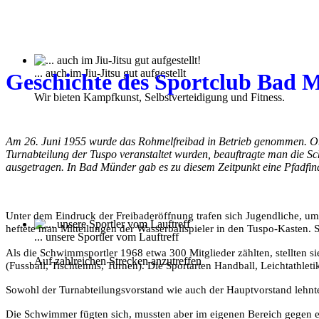
... auch im Jiu-Jitsu gut aufgestellt
Geschichte des Sportclub Bad 
Wir bieten Kampfkunst, Selbstverteidigung und Fitness.
Am 26. Juni 1955 wurde das Rohmelfreibad in Betrieb genommen. Ob
Turnabteilung der Tuspo veranstaltet wurden, beauftragte man die 
ausgetragen. In Bad Münder gab es zu diesem Zeitpunkt eine Pfadfi
Unter dem Eindruck der Freibaderöffnung trafen sich Jugendliche, um
heftete man Mitteilungen der Wasserballspieler in den Tuspo-Kasten.
... unsere Sportler vom Lauftreff
Als die Schwimmsportler 1968 etwa 300 Mitglieder zählten, stellten s
Auf zahlreichen Strecken anzutreffen
(Fussball, Tischtennis, Turnen). Die Sportarten Handball, Leichtathle
Sowohl der Turnabteilungsvorstand wie auch der Hauptvorstand lehnte
Die Schwimmer fügten sich, mussten aber im eigenen Bereich gegen e