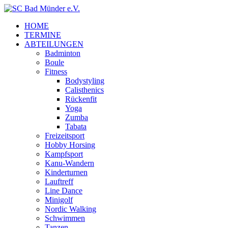
HOME
TERMINE
ABTEILUNGEN
Badminton
Boule
Fitness
Bodystyling
Calisthenics
Rückenfit
Yoga
Zumba
Tabata
Freizeitsport
Hobby Horsing
Kampfsport
Kanu-Wandern
Kinderturnen
Lauftreff
Line Dance
Minigolf
Nordic Walking
Schwimmen
Tanzen