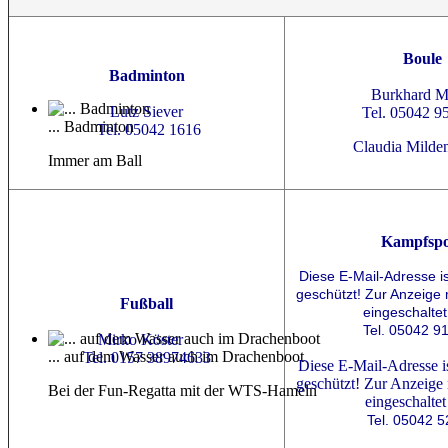
Boule
Badminton
Burkhard 
Lutz Siever
Tel. 05042 9
... Badminton
Tel. 05042 1616
Claudia Milde
Immer am Ball
Kampfspo
Diese E-Mail-Adresse i
geschützt! Zur Anzeige
Fußball
eingeschaltet
Tel. 05042 9
Mirko Köster
... auf dem Wasser auch im Drachenboot
Tel. 0157 38974633
Diese E-Mail-Adresse i
geschützt! Zur Anzeige
Bei der Fun-Regatta mit der WTS-Hameln
eingeschaltet
Tel. 05042 