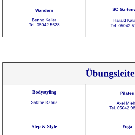
SC-Garten
Wandern
Benno Keller
Harald Kaß
Tel. 05042 5628
Tel. 05042 
Übungsleite
Bodystyling
Pilates
Sabine Rabus
Axel Mie
Tel. 05042 9
Step & Style
Yoga