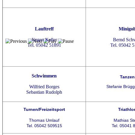
Lauftreff
Minigol
Jürgen Keller
Bernd Sch
Tel. 05042 51891
Tel. 05042 
Schwimmen
Tanzen
Wilfried Borges
Stefanie Brüg
Sebastian Rudolph
Turnen/Freizeitsport
Triathlo
Thomas Umlauf
Mathias St
Tel. 05042 509515
Tel. 05041 