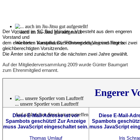
Der Vorstand im SC Bad Münder e.V. besteht aus dem engeren
... auch im Jiu-Jitsu gut aufgestellt
Vorstand und
Wir bieten Kampfkunst, Selbstverteidigung und Fitness.
dem erweiterten Vorstand. Die Führung des Vereines liegt bei zwei
gleichberechtigten Vorsitzenden.
Die Ämter sind zunächst für die nächsten zwei Jahre gewählt.
Auf der Mitgliederversammlung 2009 wurde Günter Baumgart
zum Ehrenmitglied ernannt.
Engerer V
... unsere Sportler vom Lauftreff
Auf zahlreichen Strecken anzutreffen
Diese E-Mail-Adresse ist vor
Diese E-Mail-Adre
Spambots geschützt! Zur Anzeige
Spambots geschützt
muss JavaScript eingeschaltet sein.
muss JavaScript eing
Thomas Umlauf
Iris
Schra