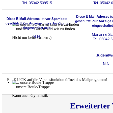
Tel. 05042 509515
Tel. 05042 
Diese E-Mail-Adresse i
Diese E-Mail-Adresse ist vor Spambots
geschützt! Zur Anzeige
geschützt! Zur Anzeige muss JavaScript
eingeschaltet
eingeschaltet sein.
... und im SC Garten sind wir zu finden
Marianne S
N.N.
Nicht nur beim Grillen ;)
Tel. 05042 
Jugendwa
N.N.
Ein KLICK auf die Vereinsfunktion öffnet das Mailprogramm!
... unsere Boule-Truppe
Kann auch Gymnastik
Erweiterter