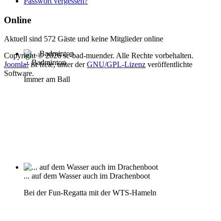
Passwort vergessen?
Online
Aktuell sind 572 Gäste und keine Mitglieder online
Copyright © 2026 sc-bad-muender. Alle Rechte vorbehalten.
... Badminton
Joomla!
ist freie, unter der
GNU/GPL-Lizenz
veröffentlichte
Software.
Immer am Ball
... auf dem Wasser auch im Drachenboot
Bei der Fun-Regatta mit der WTS-Hameln