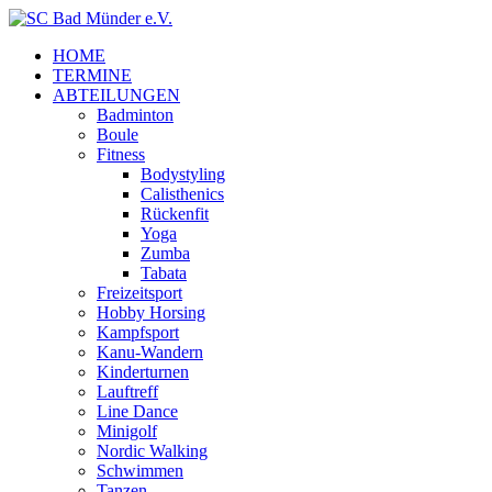
HOME
TERMINE
ABTEILUNGEN
Badminton
Boule
Fitness
Bodystyling
Calisthenics
Rückenfit
Yoga
Zumba
Tabata
Freizeitsport
Hobby Horsing
Kampfsport
Kanu-Wandern
Kinderturnen
Lauftreff
Line Dance
Minigolf
Nordic Walking
Schwimmen
Tanzen