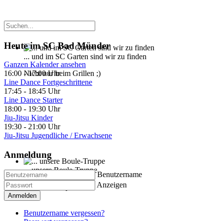
Heute im SC Bad Münder
... und im SC Garten sind wir zu finden
Ganzen Kalender ansehen
Nicht nur beim Grillen ;)
16:00
-
17:00 Uhr
Line Dance Fortgeschrittene
17:45
-
18:45 Uhr
Line Dance Starter
18:00
-
19:30 Uhr
Jiu-Jitsu Kinder
19:30
-
21:00 Uhr
Jiu-Jitsu Jugendliche / Erwachsene
Anmeldung
... unsere Boule-Truppe
Benutzername
Anzeigen
Kann auch Gymnastik
Anmelden
Benutzername vergessen?