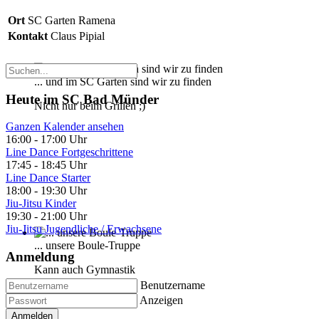
Ort
SC Garten Ramena
Kontakt
Claus Pipial
... und im SC Garten sind wir zu finden
Heute im SC Bad Münder
Nicht nur beim Grillen ;)
Ganzen Kalender ansehen
16:00
-
17:00 Uhr
Line Dance Fortgeschrittene
17:45
-
18:45 Uhr
Line Dance Starter
18:00
-
19:30 Uhr
Jiu-Jitsu Kinder
19:30
-
21:00 Uhr
Jiu-Jitsu Jugendliche / Erwachsene
... unsere Boule-Truppe
Anmeldung
Kann auch Gymnastik
Benutzername
Anzeigen
Anmelden