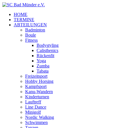
HOME
TERMINE
ABTEILUNGEN
Badminton
Boule
Fitness
Bodystyling
Calisthenics
Rückenfit
Yoga
Zumba
Tabata
Freizeitsport
Hobby Horsing
Kampfsport
Kanu-Wandern
Kinderturnen
Lauftreff
Line Dance
Minigolf
Nordic Walking
Schwimmen
Tanzen