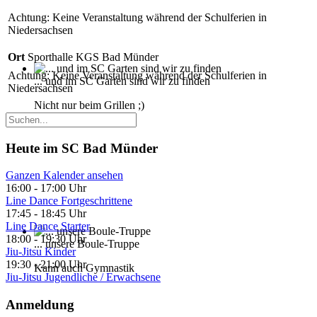
Achtung: Keine Veranstaltung während der Schulferien in
Niedersachsen
Ort
Sporthalle KGS Bad Münder
Achtung: Keine Veranstaltung während der Schulferien in
... und im SC Garten sind wir zu finden
Niedersachsen
Nicht nur beim Grillen ;)
Heute im SC Bad Münder
Ganzen Kalender ansehen
16:00
-
17:00 Uhr
Line Dance Fortgeschrittene
17:45
-
18:45 Uhr
Line Dance Starter
18:00
-
19:30 Uhr
... unsere Boule-Truppe
Jiu-Jitsu Kinder
19:30
-
21:00 Uhr
Kann auch Gymnastik
Jiu-Jitsu Jugendliche / Erwachsene
Anmeldung