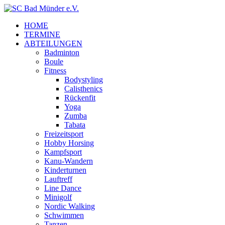
HOME
TERMINE
ABTEILUNGEN
Badminton
Boule
Fitness
Bodystyling
Calisthenics
Rückenfit
Yoga
Zumba
Tabata
Freizeitsport
Hobby Horsing
Kampfsport
Kanu-Wandern
Kinderturnen
Lauftreff
Line Dance
Minigolf
Nordic Walking
Schwimmen
Tanzen