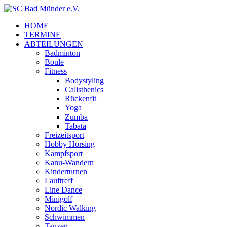
HOME
TERMINE
ABTEILUNGEN
Badminton
Boule
Fitness
Bodystyling
Calisthenics
Rückenfit
Yoga
Zumba
Tabata
Freizeitsport
Hobby Horsing
Kampfsport
Kanu-Wandern
Kinderturnen
Lauftreff
Line Dance
Minigolf
Nordic Walking
Schwimmen
Tanzen