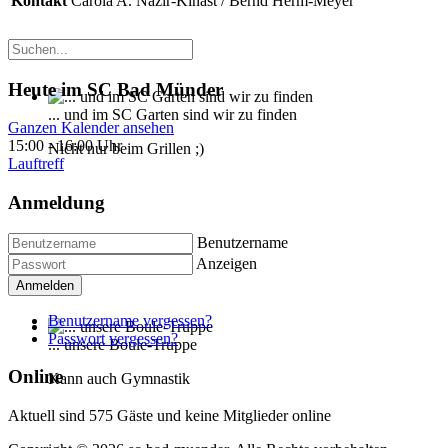
Kontakt
Carola A. Nazir-Kinast / Bernd Herm-Meyer
Heute im SC Bad Münder
... und im SC Garten sind wir zu finden
Ganzen Kalender ansehen
15:00
-
16:00 Uhr
Nicht nur beim Grillen ;)
Lauftreff
Anmeldung
Benutzername
Anzeigen
Anmelden
Benutzername vergessen?
Passwort vergessen?
... unsere Boule-Truppe
Online
Kann auch Gymnastik
Aktuell sind 575 Gäste und keine Mitglieder online