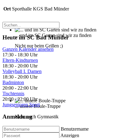
Ort
Sporthalle KGS Bad Münder
... und im SC Garten sind wir zu finden
Heute im SC Bad Münder
Nicht nur beim Grillen ;)
Ganzen Kalender ansehen
17:30
-
18:30 Uhr
Eltern-Kindturnen
18:30
-
20:00 Uhr
Volleyball I. Damen
18:30
-
20:00 Uhr
Badminton
20:00
-
22:00 Uhr
Tischtennis
20:00
-
22:00 Uhr
Jungsenioren Sport
... unsere Boule-Truppe
Anmeldung
Kann auch Gymnastik
Benutzername
Anzeigen