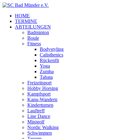
HOME
TERMINE
ABTEILUNGEN
Badminton
Boule
Fitness
Bodystyling
Calisthenics
Rückenfit
Yoga
Zumba
Tabata
Freizeitsport
Hobby Horsing
Kampfsport
Kanu-Wandern
Kinderturnen
Lauftreff
Line Dance
Minigolf
Nordic Walking
Schwimmen
Tanzen