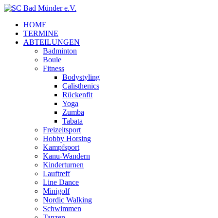
HOME
TERMINE
ABTEILUNGEN
Badminton
Boule
Fitness
Bodystyling
Calisthenics
Rückenfit
Yoga
Zumba
Tabata
Freizeitsport
Hobby Horsing
Kampfsport
Kanu-Wandern
Kinderturnen
Lauftreff
Line Dance
Minigolf
Nordic Walking
Schwimmen
Tanzen