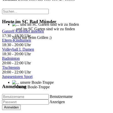
Heute im SC Bad Münder
... und im SC Garten sind wir zu finden
Ganzen Kalender ansehen
17:30
-
18:30 Uhr
Nicht nur beim Grillen ;)
Eltern-Kindturnen
18:30
-
20:00 Uhr
Volleyball I. Damen
18:30
-
20:00 Uhr
Badminton
20:00
-
22:00 Uhr
Tischtennis
20:00
-
22:00 Uhr
Jungsenioren Sport
Anmeldung
... unsere Boule-Truppe
Kann auch Gymnastik
Benutzername
Anzeigen
Anmelden