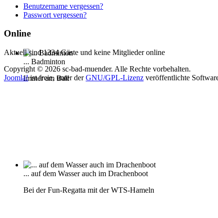
Benutzername vergessen?
Passwort vergessen?
Online
Aktuell sind 1334 Gäste und keine Mitglieder online
... Badminton
Copyright © 2026 sc-bad-muender. Alle Rechte vorbehalten.
Joomla!
ist freie, unter der
GNU/GPL-Lizenz
veröffentlichte Softwar
Immer am Ball
... auf dem Wasser auch im Drachenboot
Bei der Fun-Regatta mit der WTS-Hameln