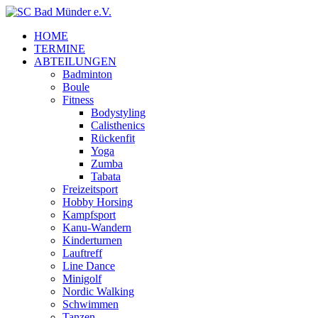
HOME
TERMINE
ABTEILUNGEN
Badminton
Boule
Fitness
Bodystyling
Calisthenics
Rückenfit
Yoga
Zumba
Tabata
Freizeitsport
Hobby Horsing
Kampfsport
Kanu-Wandern
Kinderturnen
Lauftreff
Line Dance
Minigolf
Nordic Walking
Schwimmen
Tanzen