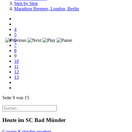
Step by Step
Marathon Bremen, London, Berlin
4
5
6
7
8
9
10
11
12
13
Seite 9 von 15
Heute im SC Bad Münder
Ganzen Kalender ansehen