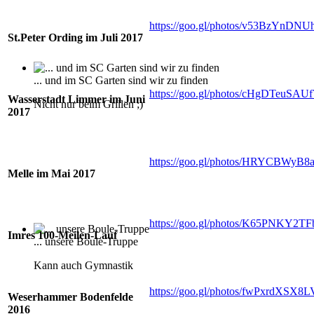
https://goo.gl/photos/v53BzYnD
St.Peter Ording im Juli 2017
... und im SC Garten sind wir zu finden
https://goo.gl/photos/cHgDTeuSA
Wasserstadt Limmer im Juni
Nicht nur beim Grillen ;)
2017
https://goo.gl/photos/HRYCBWyB8a
Melle im Mai 2017
https://goo.gl/photos/K65PNKY2
Imres 100-Meilen-Lauf
... unsere Boule-Truppe
Kann auch Gymnastik
https://goo.gl/photos/fwPxrdXSX8
Weserhammer Bodenfelde
2016