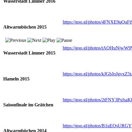
Wasserstadt Limmer 2016
https://goo.gl/photos/4FNXE9uQaF
Altwarmbüchen 2015
https://goo.gl/photos/tAQHuNjw
Wasserstadt Limmer 2015
https://goo.gl/photos/kJGbJoJgvxZ5
Hameln 2015
https://goo.gl/photos/2tFNY3Pxfs
Saisonfinale im Grätchen
https://goo.gl/photos/B1uEQsUR
Altwarmbüchen 2014