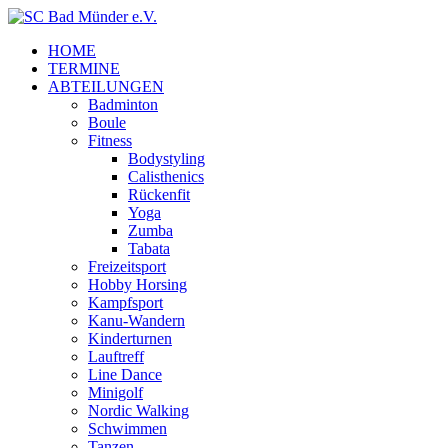
HOME
TERMINE
ABTEILUNGEN
Badminton
Boule
Fitness
Bodystyling
Calisthenics
Rückenfit
Yoga
Zumba
Tabata
Freizeitsport
Hobby Horsing
Kampfsport
Kanu-Wandern
Kinderturnen
Lauftreff
Line Dance
Minigolf
Nordic Walking
Schwimmen
Tanzen