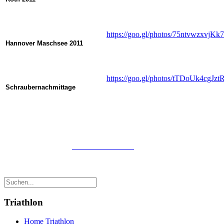
https://goo.gl/photos/75ntvwzxvjK
Hannover Maschsee 2011
https://goo.gl/photos/tTDoUk4cgJzt
Schraubernachmittage
Triathlon
Home Triathlon