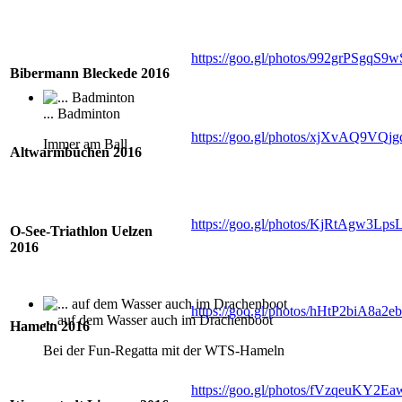
https://goo.gl/photos/992grPSgqS9
Bibermann Bleckede 2016
... Badminton
https://goo.gl/photos/xjXvAQ9VQj
Immer am Ball
Altwarmbüchen 2016
https://goo.gl/photos/KjRtAgw3Lp
O-See-Triathlon Uelzen
2016
https://goo.gl/photos/hHtP2biA8a2
... auf dem Wasser auch im Drachenboot
Hameln 2016
Bei der Fun-Regatta mit der WTS-Hameln
https://goo.gl/photos/fVzqeuKY2Ea