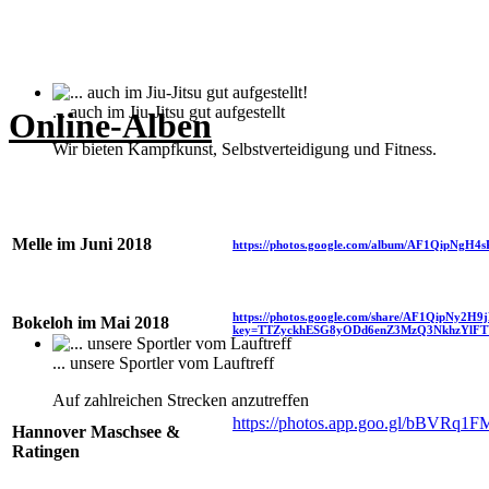
... auch im Jiu-Jitsu gut aufgestellt
Online-Alben
Wir bieten Kampfkunst, Selbstverteidigung und Fitness.
Melle im Juni 2018
https://photos.google.com/album/AF1QipNg
https://photos.google.com/share/AF1Qip
Bokeloh im Mai 2018
key=TTZyckhESG8yODd6enZ3MzQ3NkhzYlF
... unsere Sportler vom Lauftreff
Auf zahlreichen Strecken anzutreffen
https://photos.app.goo.gl/bBVRq
Hannover Maschsee &
Ratingen