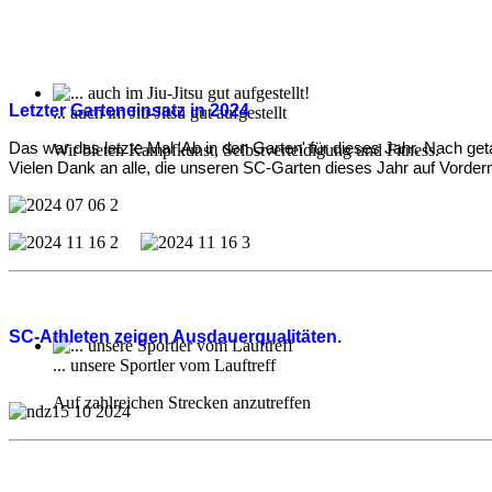
Letzter Garteneinsatz in 2024
... auch im Jiu-Jitsu gut aufgestellt
Das war das letzte Mal 'Ab in den Garten' für dieses Jahr. Nach get
Wir bieten Kampfkunst, Selbstverteidigung und Fitness.
Vielen Dank an alle, die unseren SC-Garten dieses Jahr
auf Vorder
SC-Athleten zeigen Ausdauerqualitäten.
... unsere Sportler vom Lauftreff
Auf zahlreichen Strecken anzutreffen