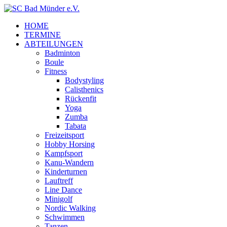
HOME
TERMINE
ABTEILUNGEN
Badminton
Boule
Fitness
Bodystyling
Calisthenics
Rückenfit
Yoga
Zumba
Tabata
Freizeitsport
Hobby Horsing
Kampfsport
Kanu-Wandern
Kinderturnen
Lauftreff
Line Dance
Minigolf
Nordic Walking
Schwimmen
Tanzen