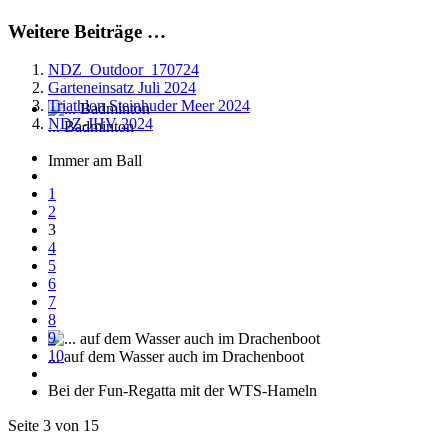
Weitere Beiträge …
NDZ_Outdoor_170724
Garteneinsatz Juli 2024
Triathlon Steinhuder Meer 2024
NDZ-JHV 2024
... Badminton
Immer am Ball
1
2
3
4
5
6
7
8
9
10
... auf dem Wasser auch im Drachenboot
Bei der Fun-Regatta mit der WTS-Hameln
Seite 3 von 15