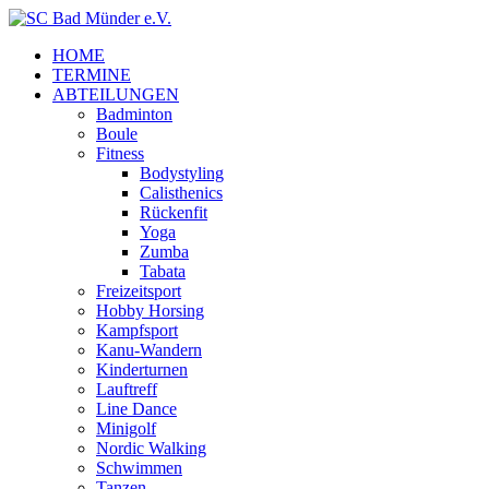
HOME
TERMINE
ABTEILUNGEN
Badminton
Boule
Fitness
Bodystyling
Calisthenics
Rückenfit
Yoga
Zumba
Tabata
Freizeitsport
Hobby Horsing
Kampfsport
Kanu-Wandern
Kinderturnen
Lauftreff
Line Dance
Minigolf
Nordic Walking
Schwimmen
Tanzen