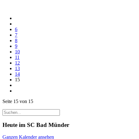
6
7
8
9
10
11
12
13
14
15
Seite 15 von 15
Heute im SC Bad Münder
Ganzen Kalender ansehen