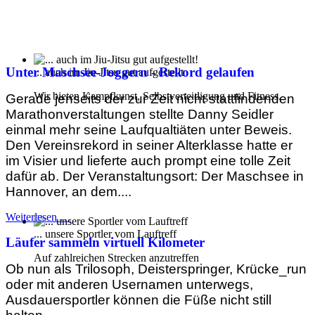
Unter Maschsee-Joggern - Rekord gelaufen
... auch im Jiu-Jitsu gut aufgestellt
Wir bieten Kampfkunst, Selbstverteidigung und Fitness.
Gerade jenseits der zur Zeit nicht stattfindenden
Marathonverstaltungen stellte Danny Seidler
einmal mehr seine Laufqualtiäten unter Beweis.
Den Vereinsrekord in seiner Alterklasse hatte er
im Visier und lieferte auch prompt eine tolle Zeit
dafür ab. Der Veranstaltungsort: Der Maschsee in
Hannover, an dem....
Weiterlesen …
... unsere Sportler vom Lauftreff
Läufer sammeln virtuell Kilometer
Auf zahlreichen Strecken anzutreffen
Ob nun als Trilosoph, Deisterspringer, Krücke_run
oder mit anderen Usernamen unterwegs,
Ausdauersportler können die Füße nicht still