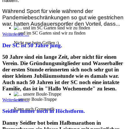
halten.
Während Sport für viele während der
Pandemiebeschränkungen so gut wie gestrichen
war, hatten Ausdauersportler den Vorteil, dass...
... und im SC Garten sind wir zu finden
Weiterlesen …
Nicht nur beim Grillen ;)
Der SC ist 50 Jahre jung.
50 Jahre sind ein lange Zeit, aber nicht für einen
Verein. Die Gründungsmitglieder und Wasserballer
der ersten Stunde erinnerten sich noch sehr gut in
einer kleinen Jubiläumsstunde wie es damals war.
Auch nach 50 Jahren ist der SC noch eine intakte
Familie, das ist in "Hallo Wochenende" zu lesen.
... unsere Boule-Truppe
Weiterlesen …
Kann auch Gymnastik
Seidler immer noch in Höchstform.
Danny Seidler bot beim Halbmarathon in